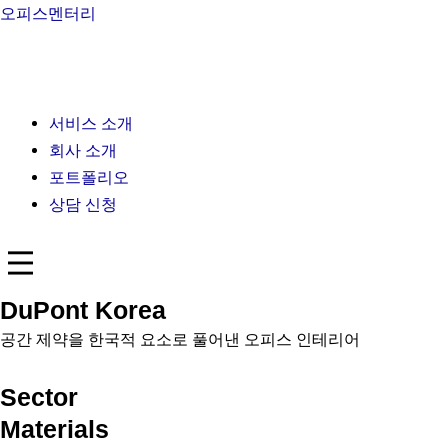
콘
오피스멘터리
텐
츠
로
건
서비스 소개
너
회사 소개
뛰
포트폴리오
기
상담 신청
DuPont Korea
공간 제약을 한국적 요소로 풀어낸 오피스 인테리어
Sector
Materials